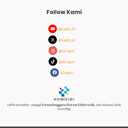
Follow Kami
@rapin_id
@rapin_id
@id.rapin
@id.rapin
id.rapin
raPin terdaftar sebagai
Penyelenggara Sistem Elektronik
, dan diawasi oleh
Komdigi