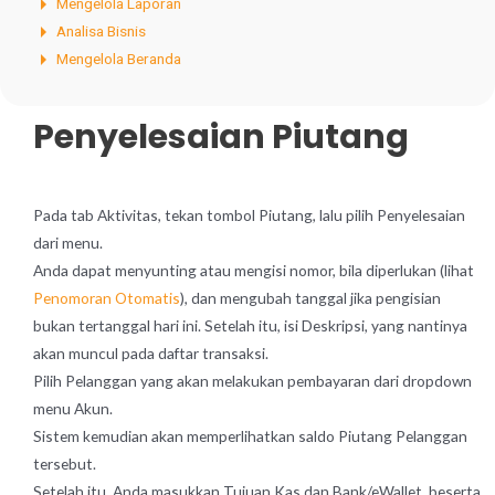
Mengelola Laporan
Analisa Bisnis
Mengelola Beranda
Penyelesaian Piutang
Pada tab Aktivitas, tekan tombol Piutang, lalu pilih Penyelesaian
dari menu.
Anda dapat menyunting atau mengisi nomor, bila diperlukan (lihat
Penomoran Otomatis
), dan mengubah tanggal jika pengisian
bukan tertanggal hari ini. Setelah itu, isi Deskripsi, yang nantinya
akan muncul pada daftar transaksi.
Pilih Pelanggan yang akan melakukan pembayaran dari dropdown
menu Akun.
Sistem kemudian akan memperlihatkan saldo Piutang Pelanggan
tersebut.
Setelah itu, Anda masukkan Tujuan Kas dan Bank/eWallet, beserta