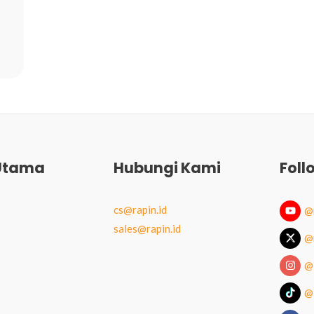
Utama
Hubungi Kami
Foll
cs@rapin.id
@r
sales@rapin.id
@r
@i
@i